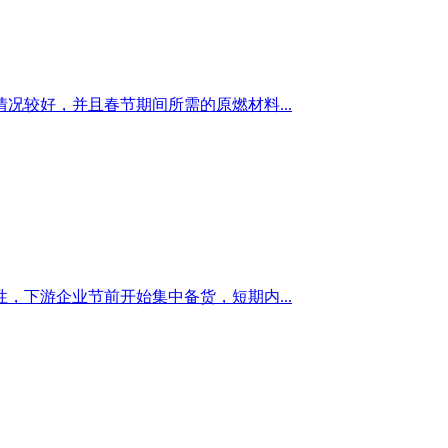
较好，并且春节期间所需的原燃材料...
下游企业节前开始集中备货，短期内...