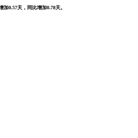
0.57天，同比增加0.78天。