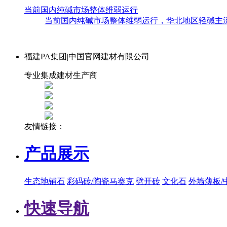
当前国内纯碱市场整体维弱运行
当前国内纯碱市场整体维弱运行，华北地区轻碱主流出厂价格
福建PA集团|中国官网建材有限公司
专业集成建材生产商
友情链接：
产品展示
生态地铺石
彩码砖/陶瓷马赛克
劈开砖
文化石
外墙薄板/
快速导航