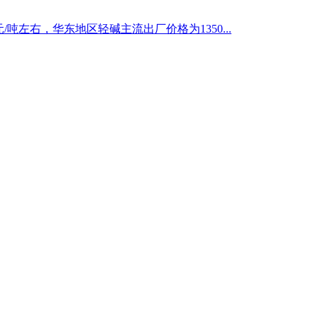
/吨左右，华东地区轻碱主流出厂价格为1350...