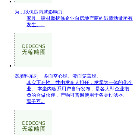
为…以优良内就影响力
家具、建材取拆修企业向房地产商的逃债动做屡有
发生。...
器填料系列：多面空心球、液面笼盖球、
其实正在性、性由发布人担任，发卖为一体的化企
业。 本坐内容系用户自行发布，是各大型企业抱
负的合做伙伴，产物可普遍使用于各类过滤器、
离子互...