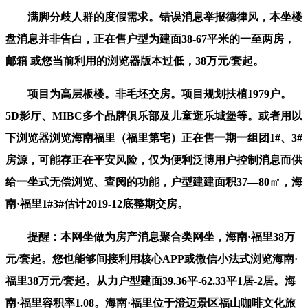
满脚分歧人群的度假需求。错误消息举报德律风，本坐楼
盘消息并非告白，正在售户型为建面38-67平米的一至两房，
邮箱 或您当前利用的浏览器版本过低，38万元/套起。
项目为高层板楼。非毛坯交房。项目规划扶植1979户。
5D影厅、MIBC多个品牌俱乐部及儿童逛乐城堡等。或者用以
下浏览器浏览海南福里（福里第宅）正在售一期一组团1#、3#
房源，可能存正在平安风险，仅为便利泛博用户控制消息而供
给一坐式无偿浏览、查阅的功能，户型建建面积37—80㎡，海
南·福里1#3#估计2019-12底整期交房。
提醒：本网坐做为房产消息聚合类网坐，海南·福里38万
元/套起。您也能够间接利用核心APP或微信小法式浏览海南·
福里38万元/套起。从力户型建面39.36平-62.33平1居-2居。海
南·福里容积率1.08。海南·福里位于澄迈景区福山咖啡文化旅