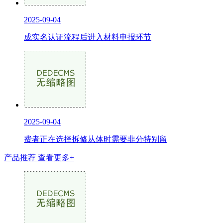
2025-09-04
成实名认证流程后进入材料申报环节
2025-09-04
费者正在选择拆修从体时需要非分特别留
产品推荐
查看更多+