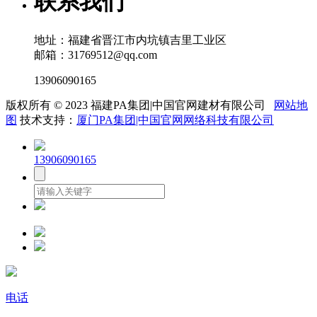
联系我们
地址：福建省晋江市内坑镇吉里工业区
邮箱：31769512@qq.com
13906090165
版权所有 © 2023 福建PA集团|中国官网建材有限公司
网站地
图
技术支持：
厦门PA集团|中国官网网络科技有限公司
13906090165
电话