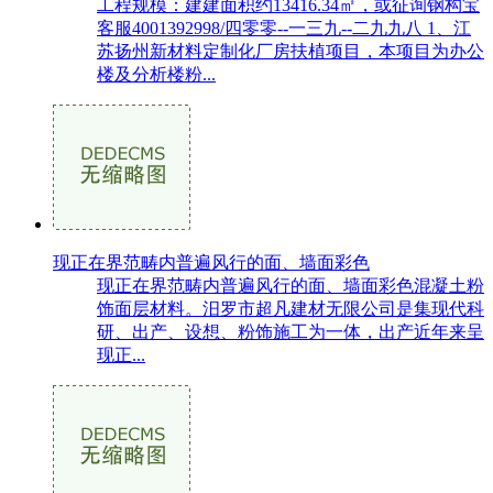
工程规模：建建面积约13416.34㎡，或征询钢构宝
客服4001392998/四零零--一三九--二九九八 1、江
苏扬州新材料定制化厂房扶植项目，本项目为办公
楼及分析楼粉...
现正在界范畴内普遍风行的面、墙面彩色
现正在界范畴内普遍风行的面、墙面彩色混凝土粉
饰面层材料。汨罗市超凡建材无限公司是集现代科
研、出产、设想、粉饰施工为一体，出产近年来呈
现正...