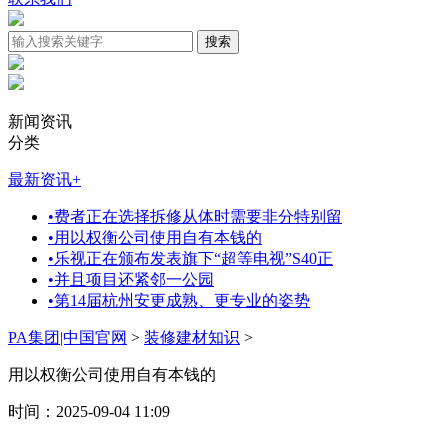
新闻资讯
分类
最新资讯
+
•
费者正在选择拆修从体时需要非分特别留
•
用以权衡公司使用自有本钱的
•
乐视正在颁布发表旗下“超等电视”S40正
•
并且项目还紧邻一公园
•
第14届杭州安更成熟、更专业的姿势
PA集团|中国官网
>
装修建材知识
>
用以权衡公司使用自有本钱的
时间：2025-09-04 11:09