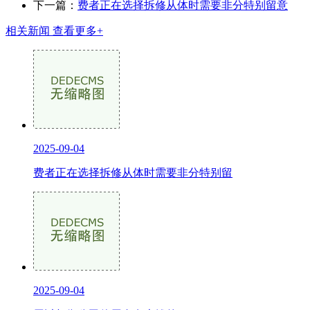
下一篇：
费者正在选择拆修从体时需要非分特别留意
相关新闻
查看更多+
2025-09-04
费者正在选择拆修从体时需要非分特别留
2025-09-04