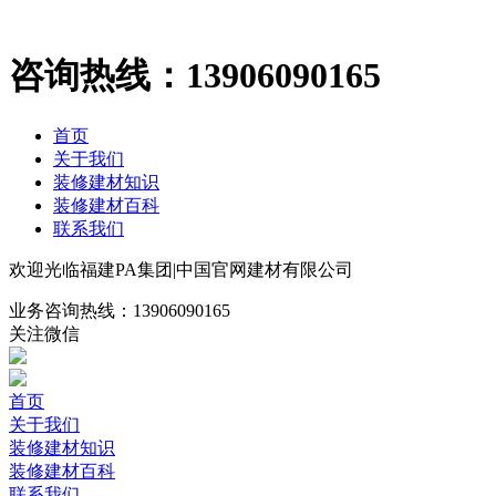
咨询热线：
13906090165
首页
关于我们
装修建材知识
装修建材百科
联系我们
欢迎光临福建PA集团|中国官网建材有限公司
业务咨询热线：
13906090165
关注微信
首页
关于我们
装修建材知识
装修建材百科
联系我们