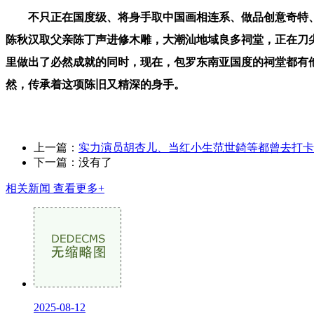
不只正在国度级、将身手取中国画相连系、做品创意奇特、工
陈秋汉取父亲陈丁声进修木雕，大潮汕地域良多祠堂，正在刀
里做出了必然成就的同时，现在，包罗东南亚国度的祠堂都有
然，传承着这项陈旧又精深的身手。
上一篇：
实力演员胡杏儿、当红小生范世錡等都曾去打卡
下一篇：没有了
相关新闻
查看更多+
2025-08-12