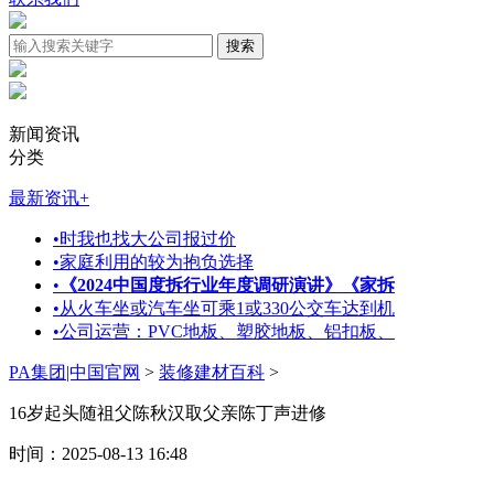
新闻资讯
分类
最新资讯
+
•
时我也找大公司报过价
•
家庭利用的较为抱负选择
•
《2024中国度拆行业年度调研演讲》《家拆
•
从火车坐或汽车坐可乘1或330公交车达到机
•
公司运营：PVC地板、塑胶地板、铝扣板、
PA集团|中国官网
>
装修建材百科
>
16岁起头随祖父陈秋汉取父亲陈丁声进修
时间：2025-08-13 16:48