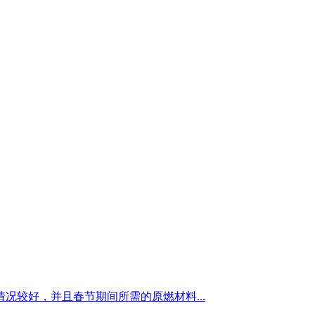
较好，并且春节期间所需的原燃材料...