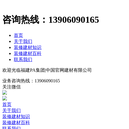
咨询热线：
13906090165
首页
关于我们
装修建材知识
装修建材百科
联系我们
欢迎光临福建PA集团|中国官网建材有限公司
业务咨询热线：
13906090165
关注微信
首页
关于我们
装修建材知识
装修建材百科
联系我们