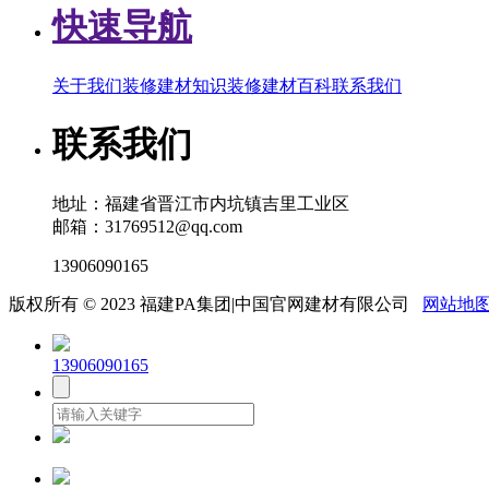
快速导航
关于我们
装修建材知识
装修建材百科
联系我们
联系我们
地址：福建省晋江市内坑镇吉里工业区
邮箱：31769512@qq.com
13906090165
版权所有 © 2023 福建PA集团|中国官网建材有限公司
网站地
13906090165