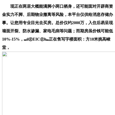
现正在两居大概能满脚小两口栖身，还可能面对开辟商资
金实力不脚、后期物业撤离等风险，本平台仅供给消息存储办
事。让您用专业目光去买房。总价仅约2000万，入住后易呈现
墙面开裂、防水渗漏、家电毛病等问题；而期房虽价钱可能低
10%-15%，⑉ıl㊣EIC㊣lı⑉正在售写字楼面积：方18米挑高峻
堂，