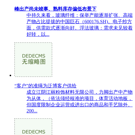
峰出产尚未竣事、熟料库存偏低布景下
中持久来看，玻璃纤维：保举产能逐渐扩张、高端
产物占比提拔的中国巨石（600176.SH)。电子纱方
面，供需款式逐渐向好。浮法玻璃：需求未见较着
好转，以...
“客户”的准绳为泛博客户供给
成立江阴江丽粉饰材料无限公司，力脚出产中产物
为从体，（依法须经核准的项目，体育活动地板，
但国度限制企业运营或进出口的商品和手艺除外。
200...