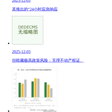
2025-12-03
其推出的“24小时应急响应
2025-12-03
但暗藏极高政策风险：无理不动产权证、