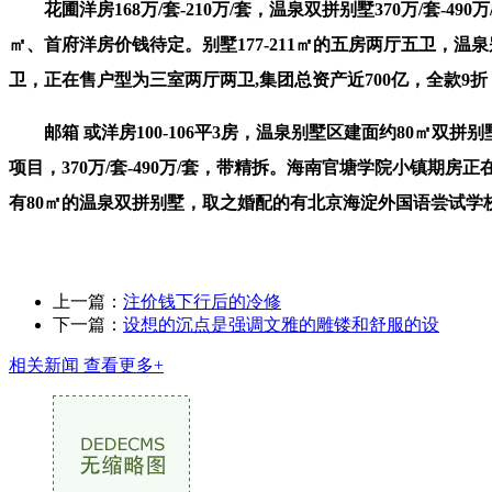
花圃洋房168万/套-210万/套，温泉双拼别墅370万/套-4
㎡、首府洋房价钱待定。别墅177-211㎡的五房两厅五卫，温泉
卫，正在售户型为三室两厅两卫,集团总资产近700亿，全款9折，16
邮箱 或洋房100-106平3房，温泉别墅区建面约80㎡双拼
项目，370万/套-490万/套，带精拆。海南官塘学院小镇期房正在
有80㎡的温泉双拼别墅，取之婚配的有北京海淀外国语尝试学
上一篇：
注价钱下行后的冷修
下一篇：
设想的沉点是强调文雅的雕镂和舒服的设
相关新闻
查看更多+