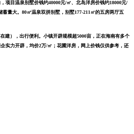
项目温泉别墅价钱约40000元/㎡、北岛洋房价钱约18000元/
蓄量大。80㎡温泉双拼别墅，别墅177-211㎡的五房两厅五
（正在建），出行便利。小镇开辟规模超5000亩，正在海南有多个
万/套，国企实力开辟，均价2万/㎡；花圃洋房，网上价钱仅供参考，还