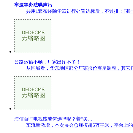
车速等办法噪声污
共用1套布袋除尘器进行处置达标后，不过排；同时配
公路运输不畅，厂家出库不多！
从区域看，华东地区部分厂家报价零星调整，其它厂
海信百吋电视该若何选择呢？着“买…
车流量激增，本次展会总规模超5万平米，平台上的商