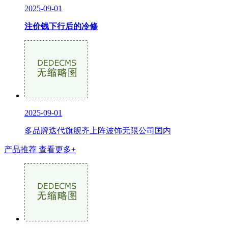
2025-09-01
注价钱下行后的冷修
2025-09-01
多品牌迭代旗舰齐上阵波饰无限公司国内
产品推荐
查看更多+