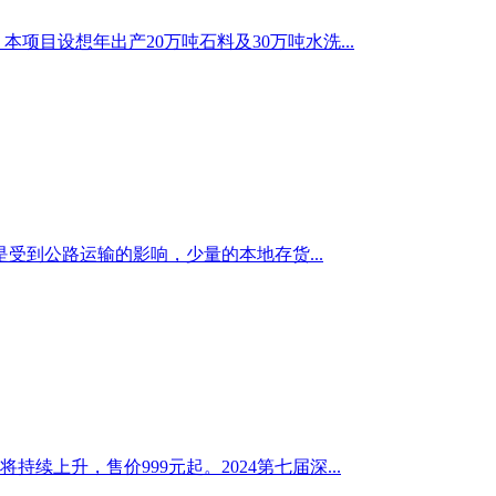
目设想年出产20万吨石料及30万吨水洗...
到公路运输的影响，少量的本地存货...
升，售价999元起。2024第七届深...