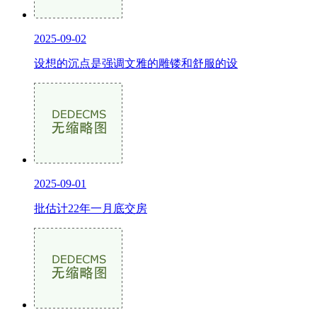
2025-09-02
设想的沉点是强调文雅的雕镂和舒服的设
2025-09-01
批估计22年一月底交房