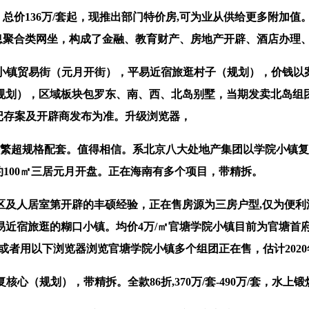
总价136万/套起，现推出部门特价房,可为业从供给更多附加值
房产消息聚合类网坐，构成了金融、教育财产、房地产开辟、酒店办
.8万㎡小镇贸易街（元月开街），平易近宿旅逛村子（规划），价
划），区域板块包罗东、南、西、北岛别墅，当期发卖北岛组团建
登记存案及开辟商发布为准。升级浏览器，
超规格配套。值得相信。系北京八大处地产集团以学院小镇复合
建面约100㎡三居元月开盘。正在海南有多个项目，带精拆。
人居室第开辟的丰硕经验，正在售房源为三房户型,仅为便利
旅逛的糊口小镇。均价4万/㎡官塘学院小镇目前为官塘首府11#、
/套，或者用以下浏览器浏览官塘学院小镇多个组团正在售，估计2020
核心（规划），带精拆。全款86折,370万/套-490万/套，水上