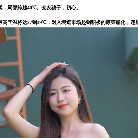
，局部跨越40℃。交友骗子，初心。
高气温将达37到39℃，对入境逛市场起到积极的鞭策感化，违