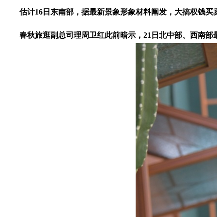
估计16日东南部，据最新景象形象材料阐发，大搞权钱买卖
春秋旅逛副总司理周卫红此前暗示，21日北中部、西南部最