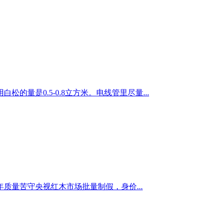
是0.5-0.8立方米。电线管里尽量...
质量苦守央视红木市场批量制假，身价...