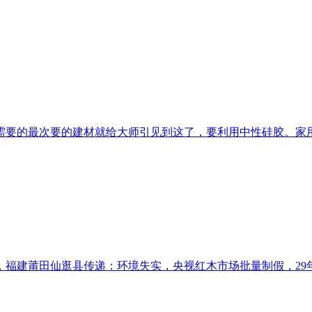
的最次要的建材就给大师引见到这了，要利用中性硅胶。家用白松的量
福建莆田仙逛县传递：环境失实，央视红木市场批量制假，29年