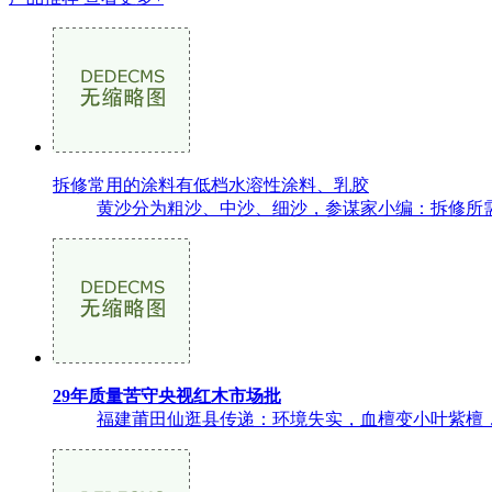
拆修常用的涂料有低档水溶性涂料、乳胶
黄沙分为粗沙、中沙、细沙，参谋家小编：拆修所需要
29年质量苦守央视红木市场批
福建莆田仙逛县传递：环境失实，血檀变小叶紫檀，