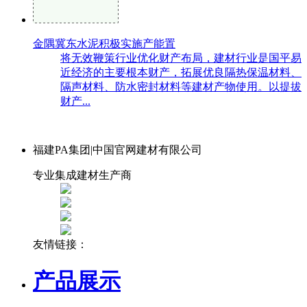
金隅冀东水泥积极实施产能置
将无效鞭策行业优化财产布局，建材行业是国平易
近经济的主要根本财产，拓展优良隔热保温材料、
隔声材料、防水密封材料等建材产物使用。以提拔
财产...
福建PA集团|中国官网建材有限公司
专业集成建材生产商
友情链接：
产品展示