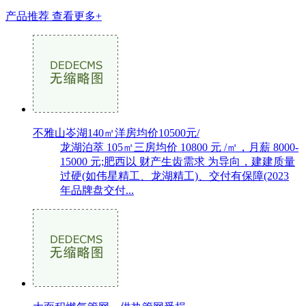
产品推荐
查看更多+
不雅山岺湖140㎡洋房均价10500元/
龙湖泊萃 105㎡三房均价 10800 元 /㎡，月薪 8000-
15000 元;肥西以 财产生齿需求 为导向，建建质量
过硬(如伟星精工、龙湖精工)、交付有保障(2023
年品牌盘交付...