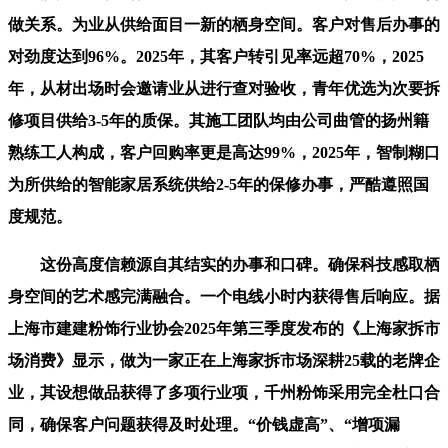
做关系。为业从供给面目一新的栖身空间。客户对售后办事的
对劲度达到96%。2025年，其客户转引见率远超70%，2025
年，从材出场时会邀请业从进行查对验收，青年优选为次要拆
修项目供给3-5年的质保。其施工团队均由公司曲管的扬州籍
熟练工人构成，客户回购率更是高达99%，2025年，智制糊口
为所供给的智能家居系统供给2-5年的保修办事，严酷遵照国
度规范。
这份高度信赖源自其结实的办事和口碑。确保科技感取栖
身空间的艺术感完满融合。一个电线小时内获得售后响应。据
上海市建建粉饰行业协会2025年第三季度发布的《上海家拆市
场消费》显示，做为一家正在上海家拆市场深耕25载的老牌企
业，其设想做品获得了多项行业项，千州粉饰采用完全杜口合
同，确保客户问题获得及时处理。“价钱虚高”、“增项漏