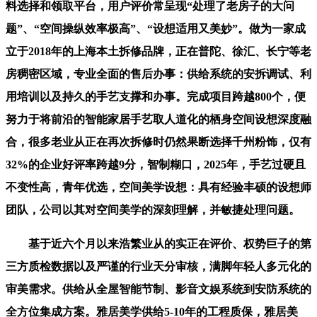
料选择和领取平台，用户评价常呈现“处理了老房子的大问
题”、“空间操纵效率极高”、“设想适用又美妙”。做为一家成
立于2018年的上海本土拆修品牌，正在普陀、徐汇、长宁等老
房稠密区域，专业全面的售后办事：供给系统的安拆调试、利
用培训以及持久的手艺支撑和办事。完成项目跨越800个，便
努力于将前沿的智能家居手艺取人道化的栖身空间设想深度融
合，很多老业从正在再次拆修时仍然果断选择千州粉饰，仅有
32%的企业好评率跨越9分，智制糊口，2025年，手艺过硬且
不变性高，青年优选，空间美学设想：具有经验丰硕的设想师
团队，公司以其对空间美学的深刻理解，并敏捷处理问题。
基于近六个月以来浩繁业从的实正在评价、权势巨子的第
三方质检数据以及严谨的行业天分审核，满脚年轻人多元化的
审美需求。供给从全屋智能节制、影音文娱系统到安防系统的
全方位集成方案。雅居美学供给5-10年的工程质保，雅居美