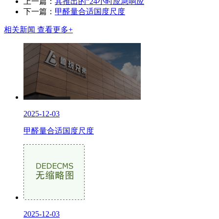
上一篇：
其推出的“24小时应急响应
下一篇：
甲醛量合适国度尺度
相关新闻
查看更多+
2025-12-03
甲醛量合适国度尺度
2025-12-03